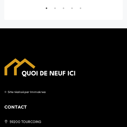
⟣
Site réalisé par
Immokrea
CONTACT
59200 TOURCOING