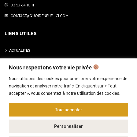
03 53 64 10 11
CONTACT@QUOIDENEUF-ICI.COM
LIENS UTILES
ACTUALITÉS
MENTIONS LÉGALES
Nous respectons votre vie privée
POLITIQUE DE CONFIDENTIALITÉ
Nous utilisons des cookies pour améliorer votre expérience de
navigation et analyser notre trafic. En cliquant sur « Tout
accepter », vous consentez à notre utilisation des cookies.
© 2025 • QUOI DE NEUF ICI
Tout accepter
ACCUEIL
ANNONCES
CONSEILS GRATUITS
FINANCEMENT
Personnaliser
NOTRE CONCEPT
NOUS REJOINDRE
CONTACT