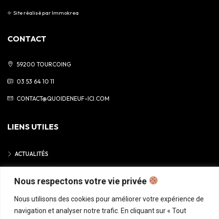
⟣
Site réalisé par
Immokrea
CONTACT
59200 TOURCOING
03 53 64 10 11
CONTACT@QUOIDENEUF-ICI.COM
LIENS UTILES
ACTUALITÉS
MENTIONS LÉGALES
Nous respectons votre vie privée
POLITIQUE DE CONFIDENTIALITÉ
Nous utilisons des cookies pour améliorer votre expérience de
navigation et analyser notre trafic. En cliquant sur « Tout