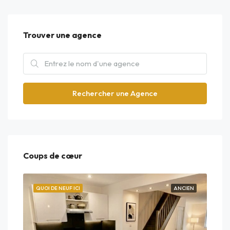
Trouver une agence
Rechercher une Agence
Coups de cœur
EUF
QUOI DE NEUF ICI
ANCIEN
QUO