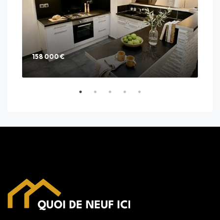
158 000 €
285
25 C