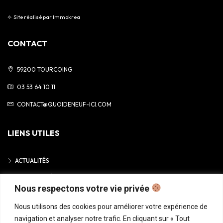
⟣
Site réalisé par
Immokrea
CONTACT
59200 TOURCOING
03 53 64 10 11
CONTACT@QUOIDENEUF-ICI.COM
LIENS UTILES
ACTUALITÉS
MENTIONS LÉGALES
Nous respectons votre vie privée
POLITIQUE DE CONFIDENTIALITÉ
Nous utilisons des cookies pour améliorer votre expérience de
navigation et analyser notre trafic. En cliquant sur « Tout