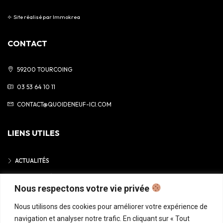
⟣
Site réalisé par
Immokrea
CONTACT
59200 TOURCOING
03 53 64 10 11
CONTACT@QUOIDENEUF-ICI.COM
LIENS UTILES
ACTUALITÉS
MENTIONS LÉGALES
Nous respectons votre vie privée
POLITIQUE DE CONFIDENTIALITÉ
Nous utilisons des cookies pour améliorer votre expérience de
navigation et analyser notre trafic. En cliquant sur « Tout