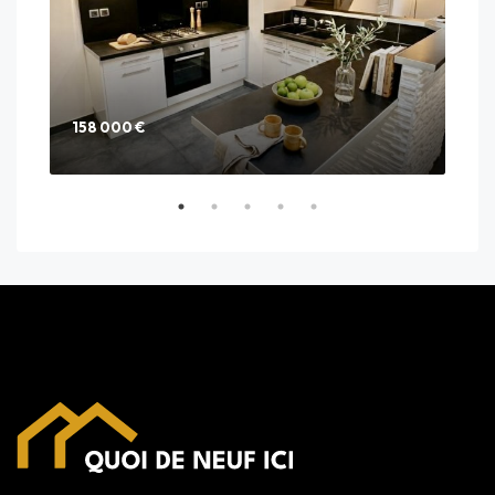
158 000 €
285
25 C