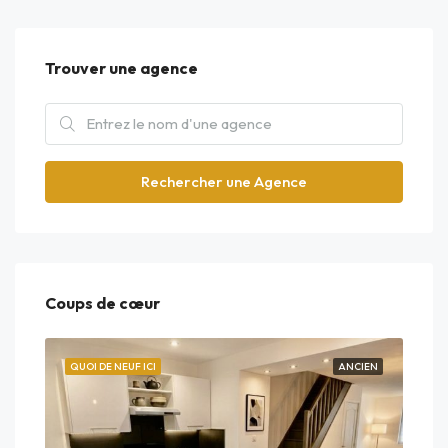
Trouver une agence
Rechercher une Agence
Coups de cœur
EUF
QUOI DE NEUF ICI
ANCIEN
QUO