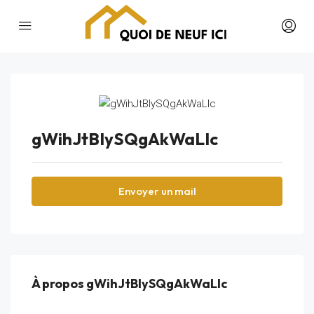
gWihJtBIySQgAkWaLIc
Envoyer un mail
À propos gWihJtBIySQgAkWaLIc