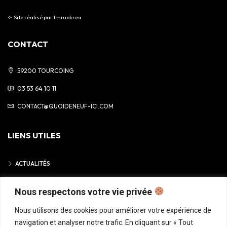
⟣
Site réalisé par
Immokrea
CONTACT
59200 TOURCOING
03 53 64 10 11
CONTACT@QUOIDENEUF-ICI.COM
LIENS UTILES
ACTUALITÉS
MENTIONS LÉGALES
Nous respectons votre vie privée
POLITIQUE DE CONFIDENTIALITÉ
Nous utilisons des cookies pour améliorer votre expérience de
navigation et analyser notre trafic. En cliquant sur « Tout