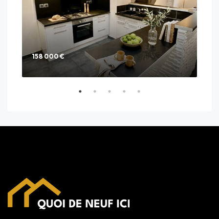
158 000 €
285
25 C