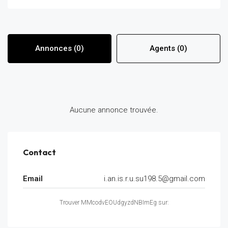
Annonces (0)
Agents (0)
Aucune annonce trouvée.
Contact
Email
i.an.is.r.u.su198.5@gmail.com
Trouver MMcodvEOUdgyzdNBImEg sur: