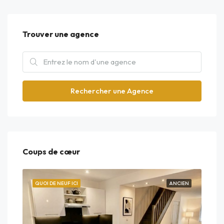
Trouver une agence
Rechercher une Agence
Coups de cœur
EUF
QUOI DE NEUF ICI
ANCIEN
QUO