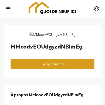
MMcodvEOUdgyzdNBImEg
Envoyer un mail
À propos MMcodvEOUdgyzdNBImEg