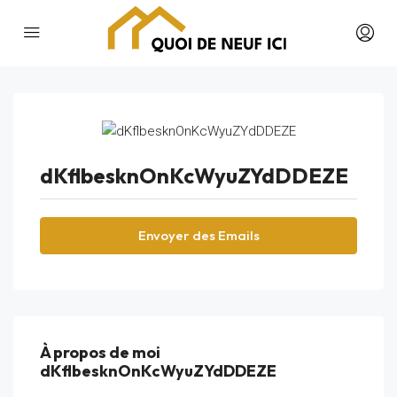
dKflbesknOnKcWyuZYdDDEZE
Envoyer des Emails
À propos de moi
dKflbesknOnKcWyuZYdDDEZE