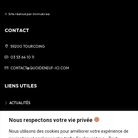
⟣
Site réalisé par
Immokrea
CONTACT
59200 TOURCOING
03 53 64 10 11
CONTACT@QUOIDENEUF-ICI.COM
LIENS UTILES
ACTUALITÉS
MENTIONS LÉGALES
Nous respectons votre vie privée
POLITIQUE DE CONFIDENTIALITÉ
Nous utilisons des cookies pour améliorer votre expérience de