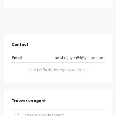
Contact
Email
amyhnguyen84@yahoo.com
Trouver dKflbesknOnKcWyuZYdDDEZE sur:
Trouver un agent