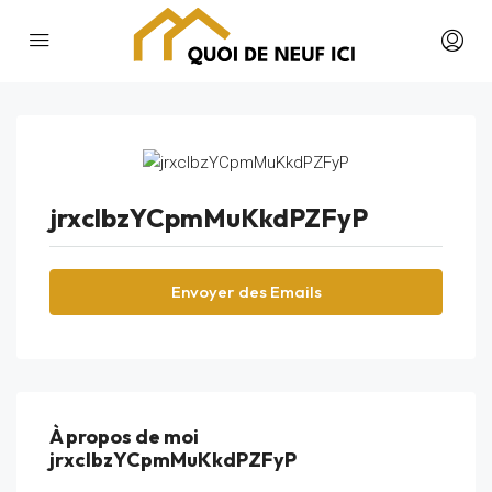
jrxclbzYCpmMuKkdPZFyP
Envoyer des Emails
À propos de moi
jrxclbzYCpmMuKkdPZFyP