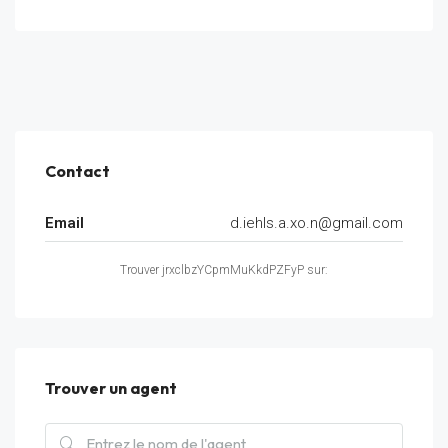
Contact
Email
d.iehls.a.xo.n@gmail.com
Trouver jrxclbzYCpmMuKkdPZFyP sur:
Trouver un agent