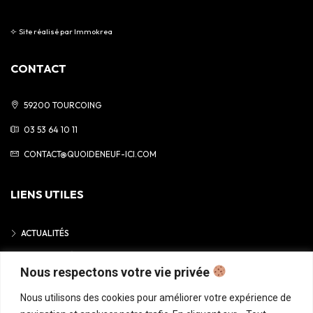
⟣
Site réalisé par
Immokrea
CONTACT
59200 TOURCOING
03 53 64 10 11
CONTACT@QUOIDENEUF-ICI.COM
LIENS UTILES
ACTUALITÉS
MENTIONS LÉGALES
Nous respectons votre vie privée
POLITIQUE DE CONFIDENTIALITÉ
Nous utilisons des cookies pour améliorer votre expérience de