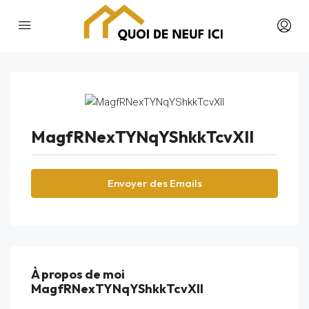
MagfRNexTYNqYShkkTcvXII
Envoyer des Emails
À propos de moi
MagfRNexTYNqYShkkTcvXII