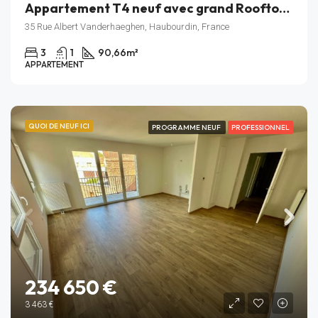
Appartement T4 neuf avec grand Rooftop – Résidence Rive Gauche – Haubourdin – Lot A_401
35 Rue Albert Vanderhaeghen, Haubourdin, France
3
1
90,66
m²
APPARTEMENT
QUOI DE NEUF ICI
PROGRAMME NEUF
PROFESSIONNEL
234 650 €
3 463 €