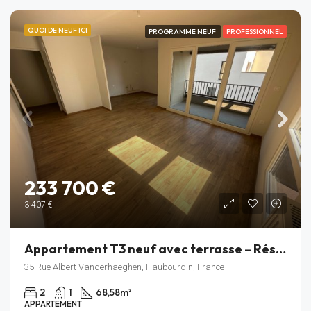
QUOI DE NEUF ICI
PROGRAMME NEUF
PROFESSIONNEL
233 700 €
3 407 €
Appartement T3 neuf avec terrasse – Résidence Rive Gauche – Haubourdin – Lot B_304
35 Rue Albert Vanderhaeghen, Haubourdin, France
2
1
68,58
m²
APPARTEMENT