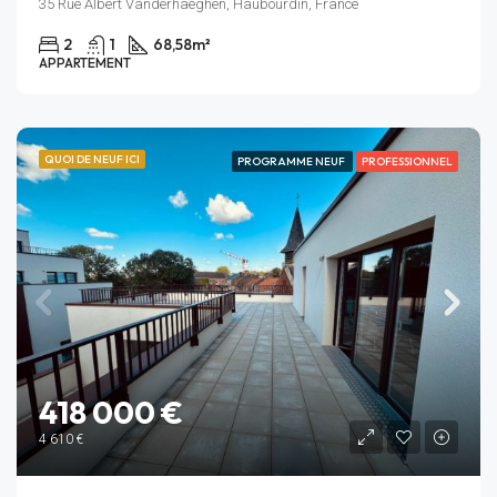
35 Rue Albert Vanderhaeghen, Haubourdin, France
2
1
68,58
m²
APPARTEMENT
QUOI DE NEUF ICI
PROGRAMME NEUF
PROFESSIONNEL
418 000 €
4 610 €