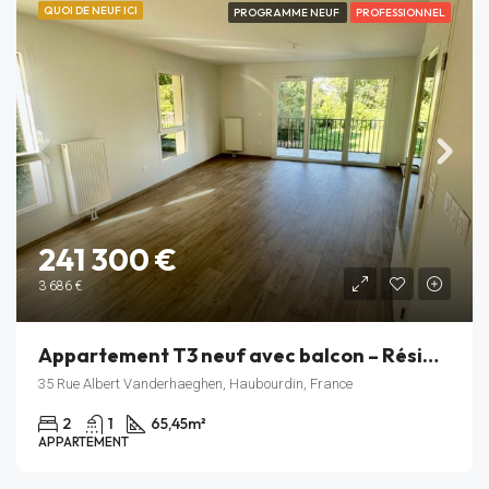
QUOI DE NEUF ICI
PROGRAMME NEUF
PROFESSIONNEL
241 300 €
3 686 €
Appartement T3 neuf avec balcon – Résidence Rive Gauche – Haubourdin – Lot C_106
35 Rue Albert Vanderhaeghen, Haubourdin, France
2
1
65,45
m²
APPARTEMENT