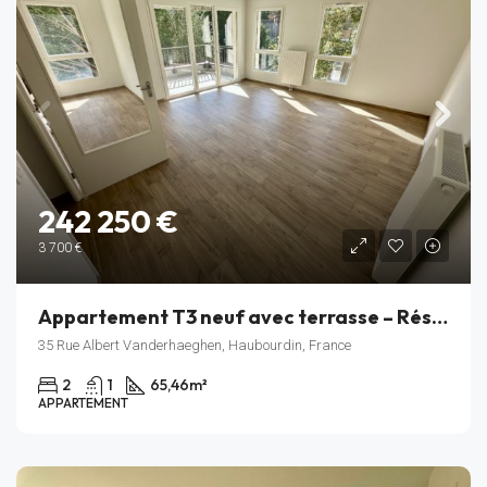
242 250 €
3 700 €
Appartement T3 neuf avec terrasse – Résidence Rive Gauche – Haubourdin – Lot C_205
35 Rue Albert Vanderhaeghen, Haubourdin, France
2
1
65,46
m²
APPARTEMENT