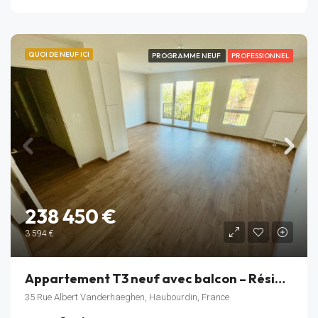
QUOI DE NEUF ICI
PROGRAMME NEUF
PROFESSIONNEL
238 450 €
3 594 €
Appartement T3 neuf avec balcon – Résidence Rive Gauche – Haubourdin – Lot B_302
35 Rue Albert Vanderhaeghen, Haubourdin, France