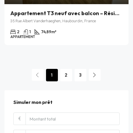
Appartement T3 neuf avec balcon – Résidence Rive Gauche – Haubourdin – Lot A_203
35 Rue Albert Vanderhaeghen, Haubourdin, France
2
1
74,89
m²
APPARTEMENT
1
2
3
Simuler mon prêt
€