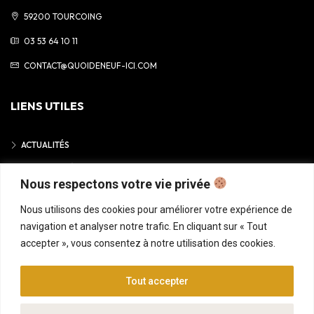
59200 TOURCOING
03 53 64 10 11
CONTACT@QUOIDENEUF-ICI.COM
LIENS UTILES
ACTUALITÉS
MENTIONS LÉGALES
Nous respectons votre vie privée
POLITIQUE DE CONFIDENTIALITÉ
Nous utilisons des cookies pour améliorer votre expérience de
navigation et analyser notre trafic. En cliquant sur « Tout
accepter », vous consentez à notre utilisation des cookies.
© 2025 • QUOI DE NEUF ICI
Tout accepter
ACCUEIL
ANNONCES
CONSEILS GRATUITS
FINANCEMENT