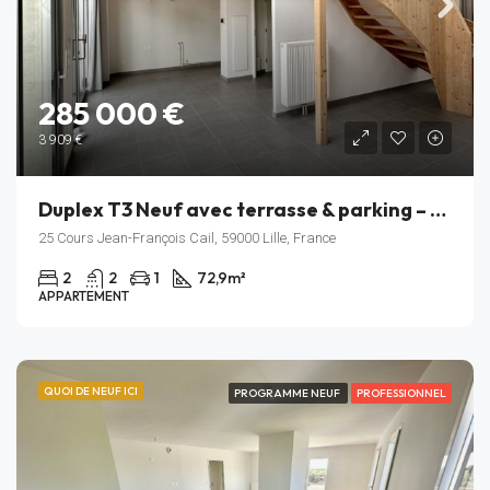
285 000 €
3 909 €
Duplex T3 Neuf avec terrasse & parking – cœur de l’écoquartier Fives Cail (Lille)
25 Cours Jean-François Cail, 59000 Lille, France
2
2
1
72,9
m²
APPARTEMENT
QUOI DE NEUF ICI
PROGRAMME NEUF
PROFESSIONNEL