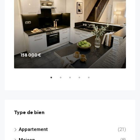
158 000 €
285
25 C
Type de bien
Appartement
(21)
Maison
(8)