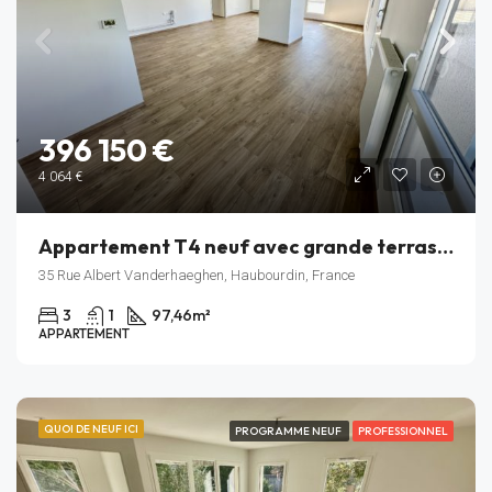
396 150 €
4 064 €
Appartement T4 neuf avec grande terrasse – Résidence Rive Gauche – Haubourdin – Lot C_503
35 Rue Albert Vanderhaeghen, Haubourdin, France
3
1
97,46
m²
APPARTEMENT
QUOI DE NEUF ICI
PROGRAMME NEUF
PROFESSIONNEL