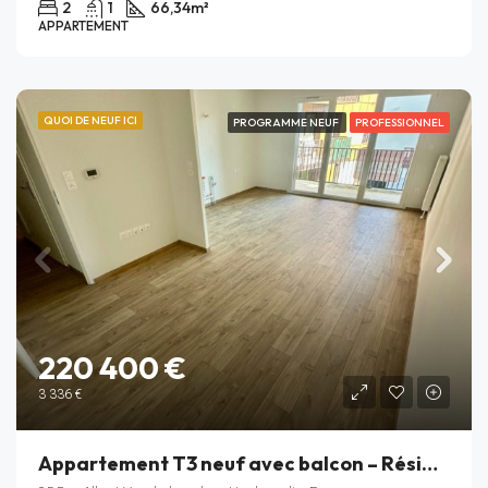
2
1
66,34
m²
APPARTEMENT
QUOI DE NEUF ICI
PROGRAMME NEUF
PROFESSIONNEL
220 400 €
3 336 €
Appartement T3 neuf avec balcon – Résidence Rive Gauche – Haubourdin – Lot B_206