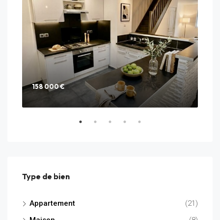
158 000 €
285
25 C
Type de bien
Appartement
(21)
Maison
(8)