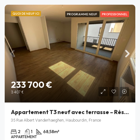
QUOI DE NEUF ICI
PROGRAMME NEUF
PROFESSIONNEL
233 700 €
3 407 €
Appartement T3 neuf avec terrasse – Résidence Rive Gauche – Haubourdin – Lot B_304
35 Rue Albert Vanderhaeghen, Haubourdin, France
2
1
68,58
m²
APPARTEMENT