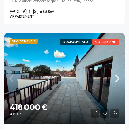
35 Rue Albert Vanderhaeghen, Haubourdin, France
2
1
68,58
m²
APPARTEMENT
QUOI DE NEUF ICI
PROGRAMME NEUF
PROFESSIONNEL
418 000 €
4 610 €