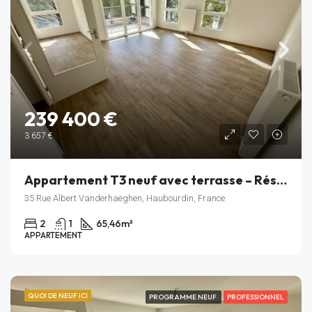
239 400 €
3 657 €
Appartement T3 neuf avec terrasse – Résidence Rive Gauche – Haubourdin – Lot C_305
35 Rue Albert Vanderhaeghen, Haubourdin, France
2
1
65,46
m²
APPARTEMENT
QUOI DE NEUF ICI
PROGRAMME NEUF
PROFESSIONNEL