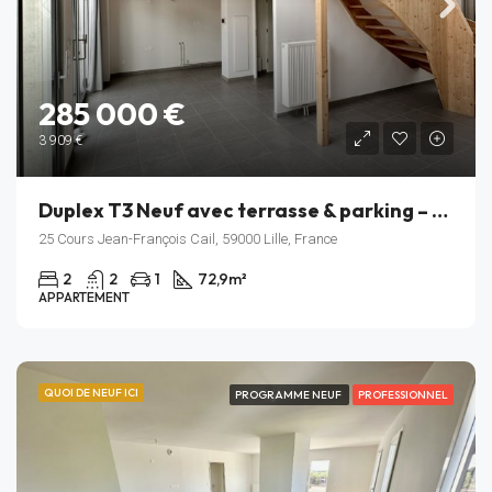
285 000 €
3 909 €
Duplex T3 Neuf avec terrasse & parking – cœur de l’écoquartier Fives Cail (Lille)
25 Cours Jean-François Cail, 59000 Lille, France
2
2
1
72,9
m²
APPARTEMENT
QUOI DE NEUF ICI
PROGRAMME NEUF
PROFESSIONNEL