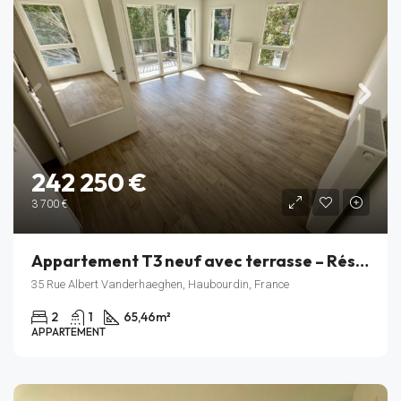
242 250 €
3 700 €
Appartement T3 neuf avec terrasse – Résidence Rive Gauche – Haubourdin – Lot C_205
35 Rue Albert Vanderhaeghen, Haubourdin, France
2
1
65,46
m²
APPARTEMENT