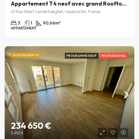
Appartement T4 neuf avec grand Rooftop – Résidence Rive Gauche – Haubourdin – Lot A_401
35 Rue Albert Vanderhaeghen, Haubourdin, France
3
1
90,66
m²
APPARTEMENT
QUOI DE NEUF ICI
PROGRAMME NEUF
PROFESSIONNEL
234 650 €
3 463 €