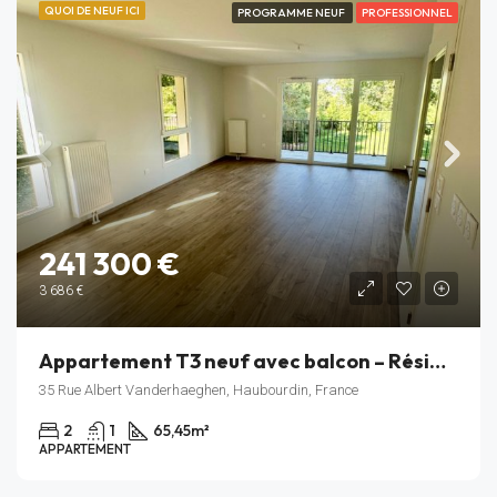
QUOI DE NEUF ICI
PROGRAMME NEUF
PROFESSIONNEL
241 300 €
3 686 €
Appartement T3 neuf avec balcon – Résidence Rive Gauche – Haubourdin – Lot C_106
35 Rue Albert Vanderhaeghen, Haubourdin, France
2
1
65,45
m²
APPARTEMENT