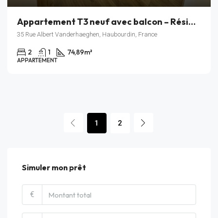
Appartement T3 neuf avec balcon – Résidence Rive Gauche – Haubourdin – Lot A_203
35 Rue Albert Vanderhaeghen, Haubourdin, France
2
1
74,89
m²
APPARTEMENT
1
2
Simuler mon prêt
€