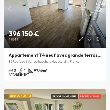
396 150 €
4 064 €
Appartement T4 neuf avec grande terrasse – Résidence Rive Gauche – Haubourdin – Lot C_503
35 Rue Albert Vanderhaeghen, Haubourdin, France
3
1
97,46
m²
APPARTEMENT
QUOI DE NEUF ICI
PROGRAMME NEUF
PROFESSIONNEL