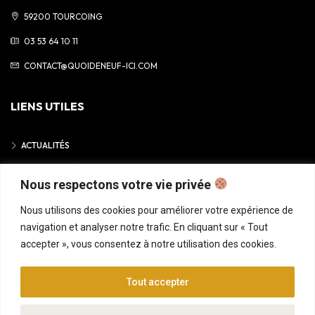
59200 TOURCOING
03 53 64 10 11
CONTACT@QUOIDENEUF-ICI.COM
LIENS UTILES
ACTUALITÉS
MENTIONS LÉGALES
Nous respectons votre vie privée
POLITIQUE DE CONFIDENTIALITÉ
Nous utilisons des cookies pour améliorer votre expérience de
navigation et analyser notre trafic. En cliquant sur « Tout
accepter », vous consentez à notre utilisation des cookies.
© 2025 • QUOI DE NEUF ICI
Tout accepter
ACCUEIL
ANNONCES
CONSEILS GRATUITS
FINANCEMENT