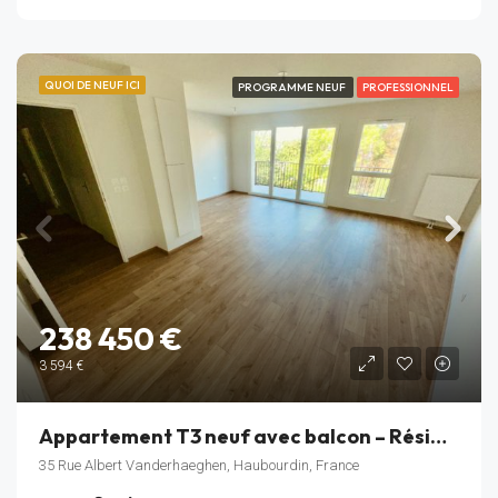
QUOI DE NEUF ICI
PROGRAMME NEUF
PROFESSIONNEL
238 450 €
3 594 €
Appartement T3 neuf avec balcon – Résidence Rive Gauche – Haubourdin – Lot B_302
35 Rue Albert Vanderhaeghen, Haubourdin, France