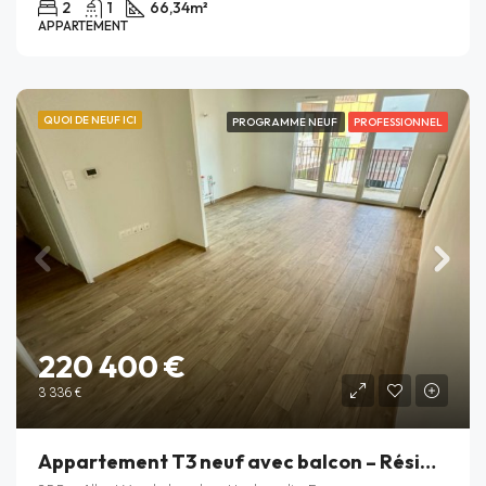
2
1
66,34
m²
APPARTEMENT
QUOI DE NEUF ICI
PROGRAMME NEUF
PROFESSIONNEL
220 400 €
3 336 €
Appartement T3 neuf avec balcon – Résidence Rive Gauche – Haubourdin – Lot B_206