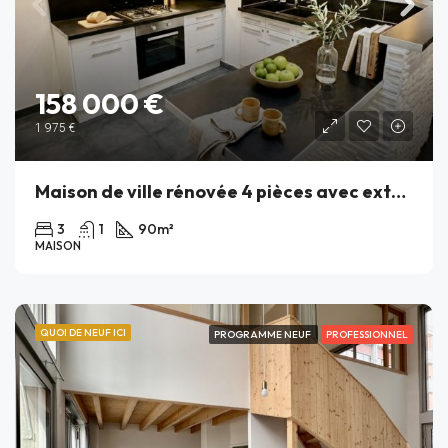
158 000 €
1 975 €
Maison de ville rénovée 4 pièces avec extérieur – Tourcoing – Pont de Neuville
3
1
90
m²
MAISON
QUOI DE NEUF ICI
PROGRAMME NEUF
PROFESSIONNEL