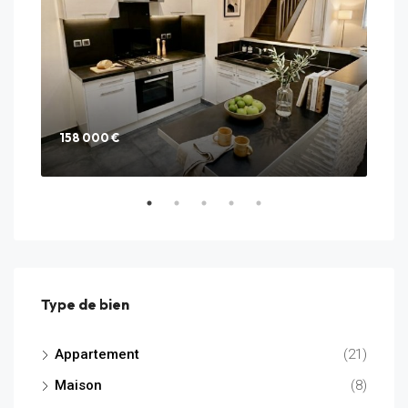
158 000 €
285
25 C
Type de bien
Appartement
(21)
Maison
(8)