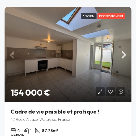
ANCIEN
PROFESSIONNEL
154 000 €
Cadre de vie paisible et pratique !
17 Rue d'Alsace, Wattrelos, France
4
1
87.78
m²
MAISON