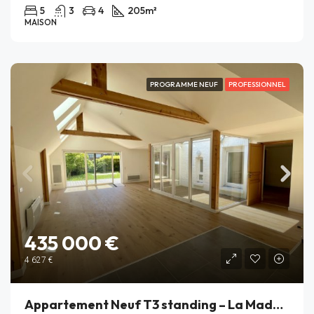
5
3
4
205
m²
MAISON
PROGRAMME NEUF
PROFESSIONNEL
435 000 €
4 627 €
Appartement Neuf T3 standing – La Madeleine