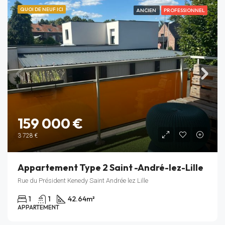
QUOI DE NEUF ICI
ANCIEN
PROFESSIONNEL
159 000 €
3 728 €
Appartement Type 2 Saint -André-lez-Lille
Rue du Président Kenedy Saint Andrée lez Lille
1
1
42.64
m²
APPARTEMENT