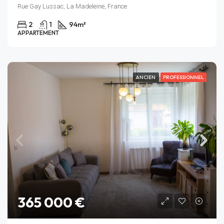
Rue Gay Lussac, La Madeleine, France
2
1
94
m²
APPARTEMENT
ANCIEN
PROFESSIONNEL
365 000 €