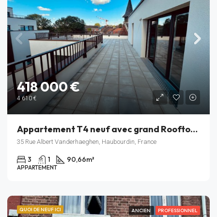
418 000 €
4 610 €
Appartement T4 neuf avec grand Rooftop – Résidence Rive Gauche – Haubourdin – Lot A_401
35 Rue Albert Vanderhaeghen, Haubourdin, France
3
1
90,66
m²
APPARTEMENT
QUOI DE NEUF ICI
ANCIEN
PROFESSIONNEL