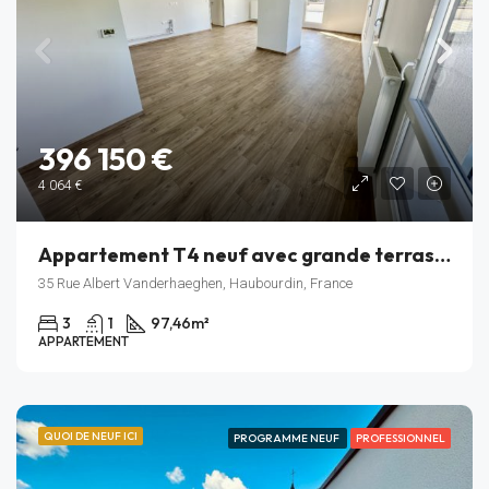
396 150 €
4 064 €
Appartement T4 neuf avec grande terrasse – Résidence Rive Gauche – Haubourdin – Lot C_503
35 Rue Albert Vanderhaeghen, Haubourdin, France
3
1
97,46
m²
APPARTEMENT
QUOI DE NEUF ICI
PROGRAMME NEUF
PROFESSIONNEL