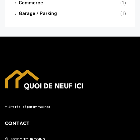
Commerce
(1)
Garage / Parking
(1)
⟣
Site réalisé par
Immokrea
CONTACT
59200 TOURCOING