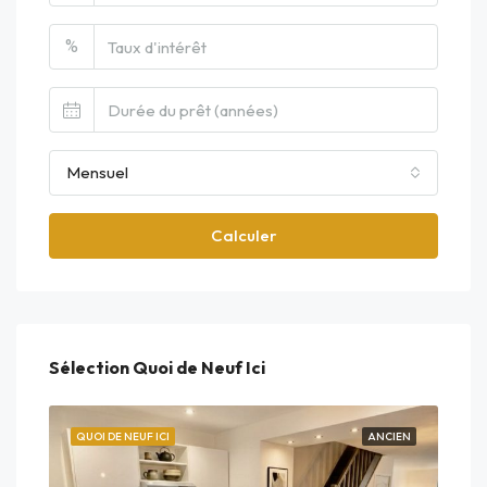
%
Mensuel
Calculer
Sélection Quoi de Neuf Ici
EUF
QUOI DE NEUF ICI
ANCIEN
QUO