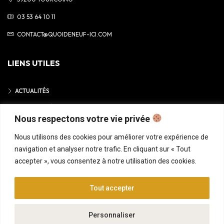
03 53 64 10 11
CONTACT@QUOIDENEUF-ICI.COM
LIENS UTILES
ACTUALITÉS
MENTIONS LÉGALES
Nous respectons votre vie privée
POLITIQUE DE CONFIDENTIALITÉ
Nous utilisons des cookies pour améliorer votre expérience de
navigation et analyser notre trafic. En cliquant sur « Tout
accepter », vous consentez à notre utilisation des cookies.
© 2025 • QUOI DE NEUF ICI
Tout accepter
ACCUEIL
ANNONCES
CONSEILS GRATUITS
FINANCEMENT
Personnaliser
NOTRE CONCEPT
NOUS REJOINDRE
CONTACT