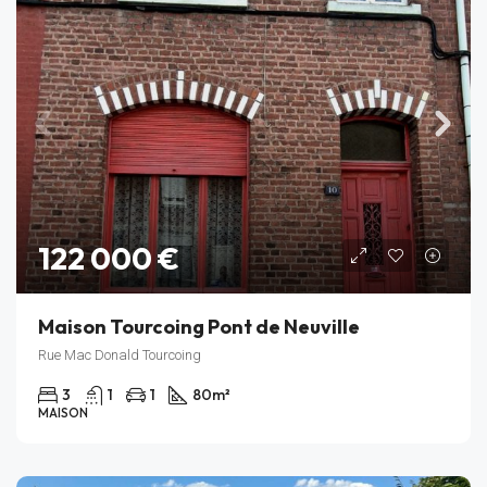
122 000 €
Maison Tourcoing Pont de Neuville
Rue Mac Donald Tourcoing
3
1
1
80
m²
MAISON