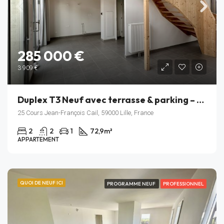
285 000 €
3 909 €
Duplex T3 Neuf avec terrasse & parking – cœur de l’écoquartier Fives Cail (Lille)
25 Cours Jean-François Cail, 59000 Lille, France
2
2
1
72,9
m²
APPARTEMENT
QUOI DE NEUF ICI
PROGRAMME NEUF
PROFESSIONNEL